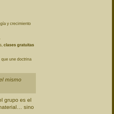
gía y crecimiento
.
s,
clases gratuitas
 que une doctrina
 el mismo
l grupo es el
material… sino